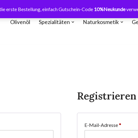
ie erste Bestellung, einfach Gutschein-Code
10%Neukunde
verw
Olivenöl
Spezialitäten
Naturkosmetik
Ge
Registrieren
E-Mail-Adresse
*