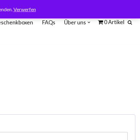
enden.
Verwerfen
0 Artikel
schenkboxen
FAQs
Über uns