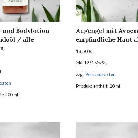
- und Bodylotion
Augengel mit Avoca
doöl / alle
empfindliche Haut a
en
18,50
€
inkl. 19 % MwSt.
t.
zzgl.
Versandkosten
osten
Produkt enthält: 20
ml
lt: 200
ml