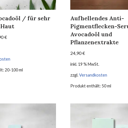
cadoöl / für sehr
Aufhellendes Anti-
 Haut
Pigmentflecken-Se
Avocadoöl und
90
€
Pflanzenextrakte
24,90
€
osten
inkl. 19 % MwSt.
lt: 20-100
ml
zzgl.
Versandkosten
Produkt enthält: 50
ml