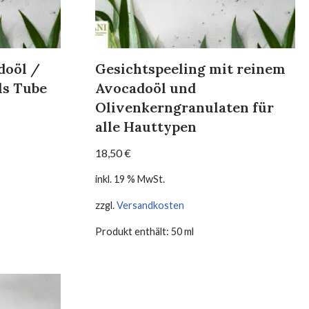
doöl /
Gesichtspeeling mit reinem
ls Tube
Avocadoöl und
Olivenkerngranulaten für
alle Hauttypen
18,50
€
inkl. 19 % MwSt.
zzgl.
Versandkosten
Produkt enthält: 50
ml