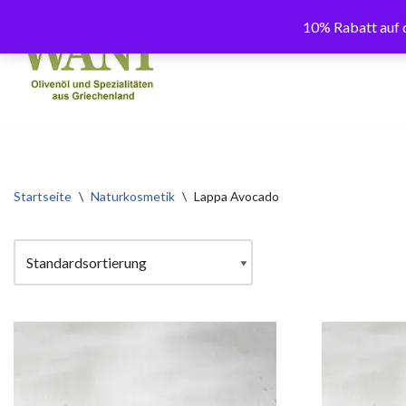
10% Rabatt auf d
Zum
Inhalt
springen
Startseite
\
Naturkosmetik
\
Lappa Avocado