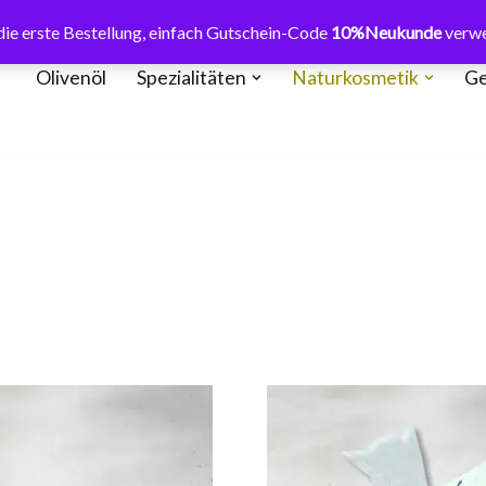
ie erste Bestellung, einfach Gutschein-Code
10%Neukunde
verw
Olivenöl
Spezialitäten
Naturkosmetik
Ge