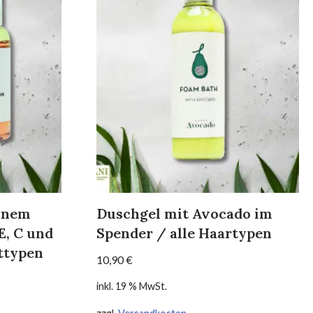
einem
Duschgel mit Avocado im
E, C und
Spender / alle Haartypen
uttypen
10,90
€
inkl. 19 % MwSt.