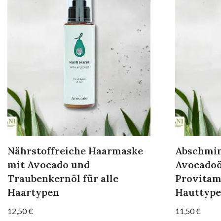
Nährstoffreiche Haarmaske
Abschmin
mit Avocado und
Avocadoö
Traubenkernöl für alle
Provitami
Haartypen
Hauttype
12,50
€
11,50
€