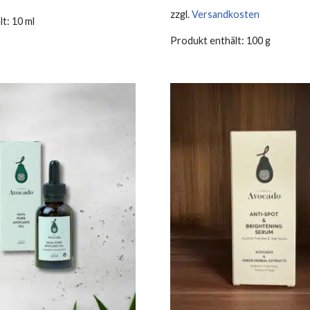
zzgl.
Versandkosten
lt: 10
ml
Produkt enthält: 100
g