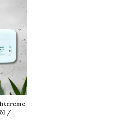
chtcreme
öl /