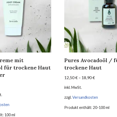
reme mit
Pures Avocadoöl / f
l für trockene Haut
trockene Haut
er
12,50
€
–
18,90
€
inkl. MwSt.
t.
zzgl.
Versandkosten
osten
Produkt enthält: 20-100
ml
lt: 100
ml