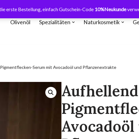
ie erste Bestellung, einfach Gutschein-Code
10%Neukunde
verw
Olivenöl
Spezialitäten
Naturkosmetik
Ge
-Pigmentflecken-Serum mit Avocadoöl und Pflanzenextrakte
Aufhellend
Pigmentfl
Avocadoöl