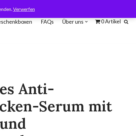
enden.
Verwerfen
0 Artikel
schenkboxen
FAQs
Über uns
es Anti-
ecken-Serum mit
 und