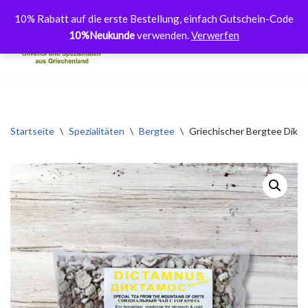
10% Rabatt auf die erste Bestellung, einfach Gutschein-Code
10%Neukunde
verwenden.
Verwerfen
Zum
Inhalt
springen
Startseite
\
Spezialitäten
\
Bergtee
\
Griechischer Bergtee Dikt