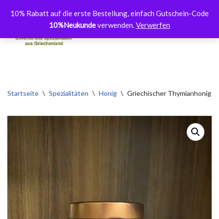
10% Rabatt auf die erste Bestellung, einfach Gutschein-Code
10%Neukunde
verwenden.
Verwerfen
Zum
Inhalt
springen
Startseite
\
Spezialitäten
\
Honig
\
Griechischer Thymianhonig a