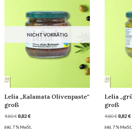
NICHT VORRÄTIG
Lelia „Kalamata Olivenpaste“
Lelia „gr
groß
groß
9,80
€
8,82
€
9,80
€
8,82
€
inkl. 7 % MwSt.
inkl. 7 % MwSt.