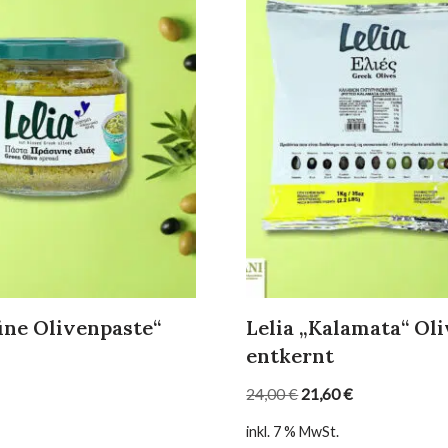
üne Olivenpaste“
Lelia „Kalamata“ Ol
entkernt
24,00
€
21,60
€
inkl. 7 % MwSt.