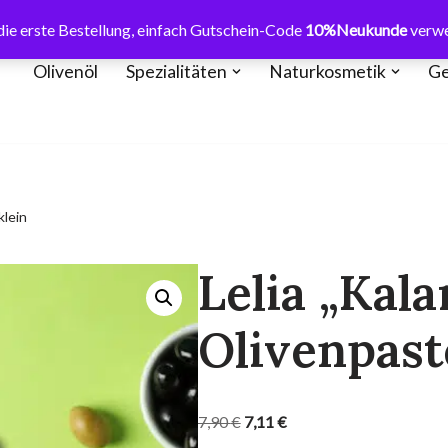
ie erste Bestellung, einfach Gutschein-Code
10%Neukunde
verw
Olivenöl
Spezialitäten
Naturkosmetik
Ge
klein
Lelia „Kal
Olivenpast
7,90
€
7,11
€