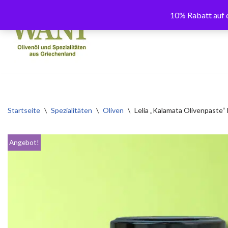
10% Rabatt auf d
Zum
Inhalt
springen
Startseite
\
Spezialitäten
\
Oliven
\
Lelia „Kalamata Olivenpaste“ 
Angebot!