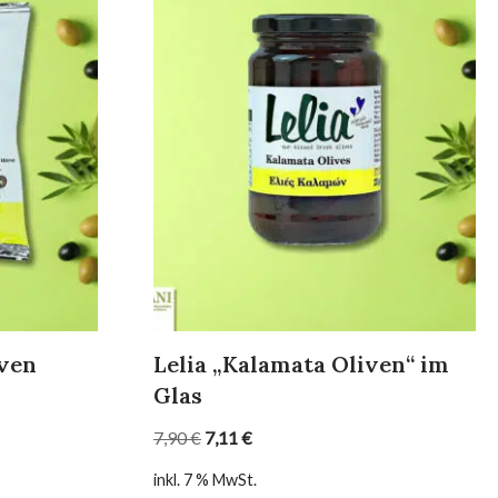
iven
Lelia „Kalamata Oliven“ im
Glas
7,90
€
7,11
€
inkl. 7 % MwSt.