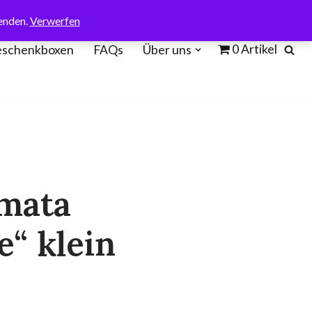
enden.
Verwerfen
0 Artikel
schenkboxen
FAQs
Über uns
amata
e“ klein