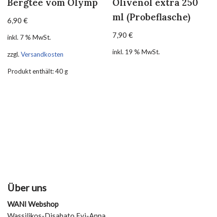
Bergtee vom Olymp
Olivenöl extra 250
ml (Probeflasche)
6,90
€
7,90
€
inkl. 7 % MwSt.
inkl. 19 % MwSt.
zzgl.
Versandkosten
Produkt enthält: 40
g
Über uns
WANI Webshop
Wassilikos-Disabato Evi-Anna