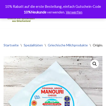
10% Rabatt auf die erste Bestellung, einfach Gutschein-Code
10%Neukunde
verwenden.
Verwerfen
Zum
Inhalt
springen
Startseite
\
Spezialitäten
\
Griechische Milchprodukte
\
Original