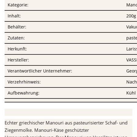
Kategorie:
Mano
Inhalt:
200g
Behälter:
Vaku
Zutaten:
paste
Herkunft:
Laris
Hersteller:
VASS
Verantwortlicher Unternehmer:
Georg
Verzehrhinweis:
Nach
Aufbewahrung:
Kühl 
Echter griechischer Manouri aus pasteurisierter Schaf- und
Ziegenmolke. Manouri-Käse geschützter