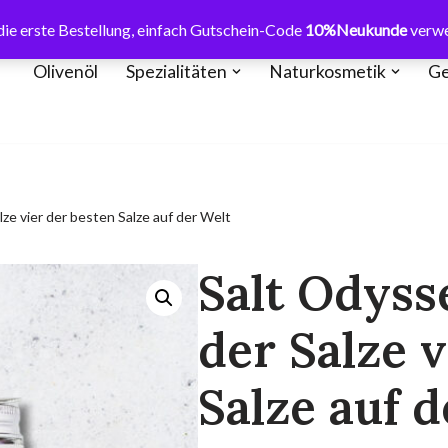
ie erste Bestellung, einfach Gutschein-Code
10%Neukunde
verw
Olivenöl
Spezialitäten
Naturkosmetik
Ge
lze vier der besten Salze auf der Welt
Salt Odyss
der Salze 
Salze auf 