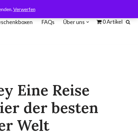
enden.
Verwerfen
0 Artikel
schenkboxen
FAQs
Über uns
ey Eine Reise
vier der besten
der Welt