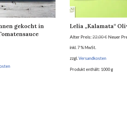
hnen gekocht in
Lelia „Kalamata“ Ol
Tomatensauce
Alter Preis:
22,00
€
Neuer Pre
inkl. 7 % MwSt.
zzgl.
Versandkosten
osten
Produkt enthält: 1000
g