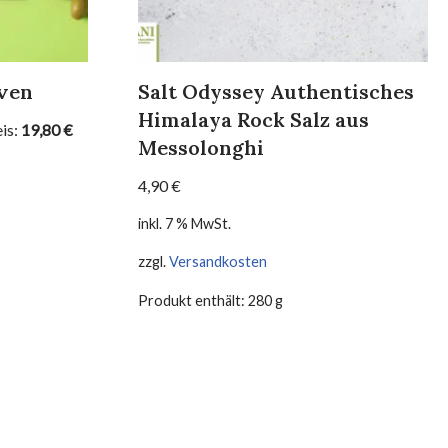
iven
Salt Odyssey Authentisches
Himalaya Rock Salz aus
is:
19,80
€
Messolonghi
4,90
€
inkl. 7 % MwSt.
zzgl.
Versandkosten
Produkt enthält: 280
g