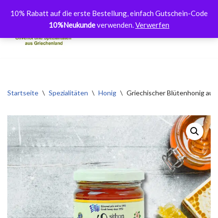
10% Rabatt auf die erste Bestellung, einfach Gutschein-Code
10%Neukunde
verwenden.
Verwerfen
Zum
Inhalt
springen
Startseite
\
Spezialitäten
\
Honig
\
Griechischer Blütenhonig aus 