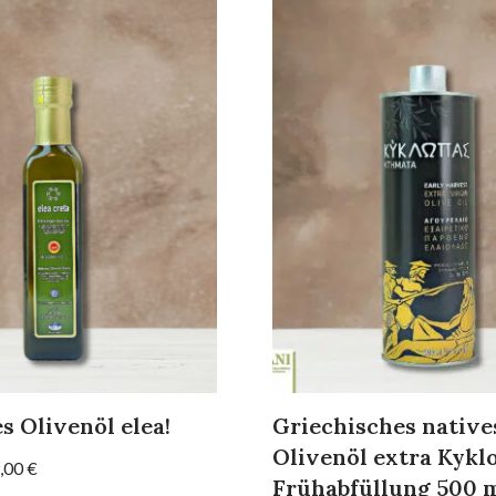
s Olivenöl elea!
Griechisches native
Olivenöl extra Kykl
,00
€
Frühabfüllung 500 