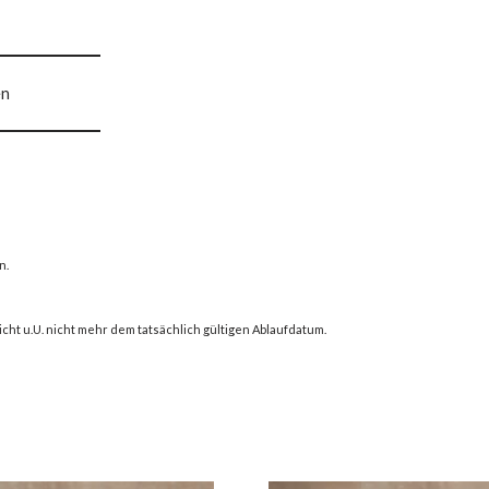
en
n.
icht u.U. nicht mehr dem tatsächlich gültigen Ablaufdatum.