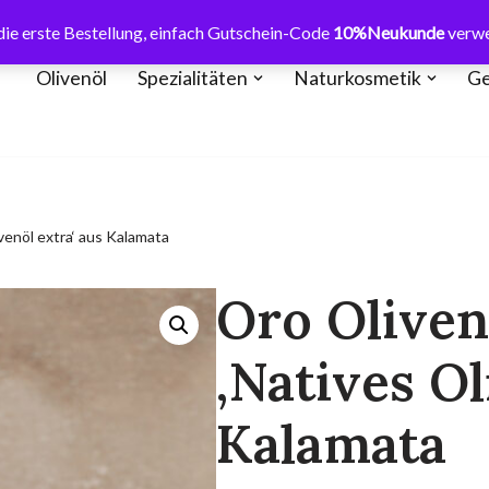
ie erste Bestellung, einfach Gutschein-Code
10%Neukunde
verw
Olivenöl
Spezialitäten
Naturkosmetik
Ge
venöl extra‘ aus Kalamata
Oro Oliven
‚Natives Ol
Kalamata