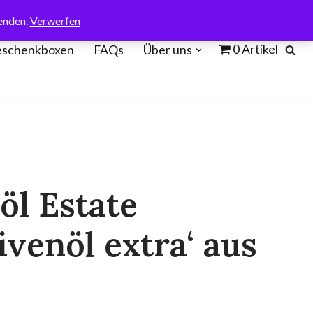
enden.
Verwerfen
0 Artikel
schenkboxen
FAQs
Über uns
öl Estate
ivenöl extra‘ aus