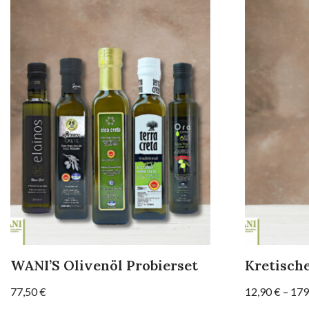
WANI’S Olivenöl Probierset
Kretische
77,50
€
12,90
€
–
179