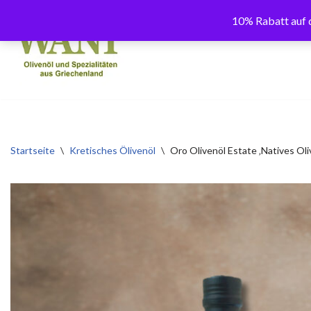
10% Rabatt auf d
Zum
Inhalt
springen
Startseite
\
Kretisches Ölivenöl
\
Oro Olivenöl Estate ‚Natives Oli