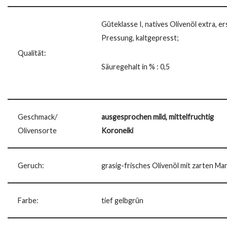
Güteklasse I, natives Olivenöl extra, er
Pressung, kaltgepresst;
Qualität:
Säuregehalt in % : 0,5
Geschmack/
ausgesprochen mild, mittelfruchtig
Olivensorte
Koroneiki
Geruch:
grasig-frisches Olivenöl mit zarten M
Farbe:
tief gelbgrün