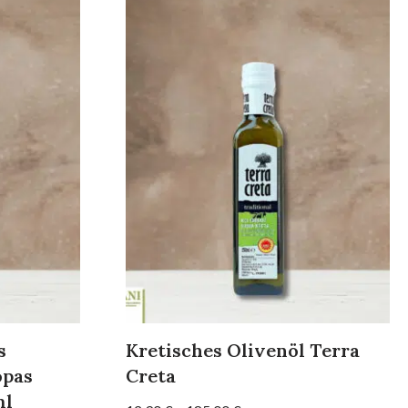
s
Kretisches Olivenöl Terra
opas
Creta
ml