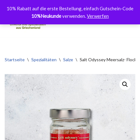
10% Rabatt auf die erste Bestellung, einfach Gutschein-Code
10%Neukunde
verwenden.
Verwerfen
Zum
Inhalt
springen
Startseite
\
Spezialitäten
\
Salze
\
Salt Odyssey Meersalz- Flocke